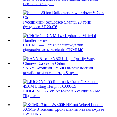
першого класу ...
Гусеничний бульдозер Shantui 20 тонн
бульдозер SD20-C6
CNCMC — Серія навантажувачів
гідравлічних матеріалів CNMH40
SANY 5-тонний SY50U високоякісний
китайський екскаватор Sany ...
LIUGONG 55Ton Автокран 5 секцій 45.6M
Підйом ...
XCMG 3-тонний фронтальний навантажувач
LW300KN