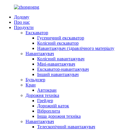
Додому
Про нас
Продукти
Екскаватор
Гусеничний екскаватор
Колісний екскаватор
Навантажувач гідравлічного матеріалу
Навантажувач
Колісний навантажувач
Міні-навантажувач
Екскаватор-навантажувач
Інший навантажувач
Бульдозер
Кран
Автокран
Дорожня техніка
Грейдер
Дорожній каток
Віброплита
Інша дорожня техніка
Навантажувач
Телескопічний навантажувач