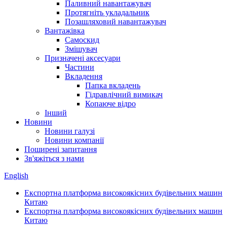
Паливний навантажувач
Протягніть укладальник
Позашляховий навантажувач
Вантажівка
Самоскид
Змішувач
Призначені аксесуари
Частини
Вкладення
Папка вкладень
Гідравлічний вимикач
Копаюче відро
Інший
Новини
Новини галузі
Новини компанії
Поширені запитання
Зв'яжіться з нами
English
Експортна платформа високоякісних будівельних машин
Китаю
Експортна платформа високоякісних будівельних машин
Китаю