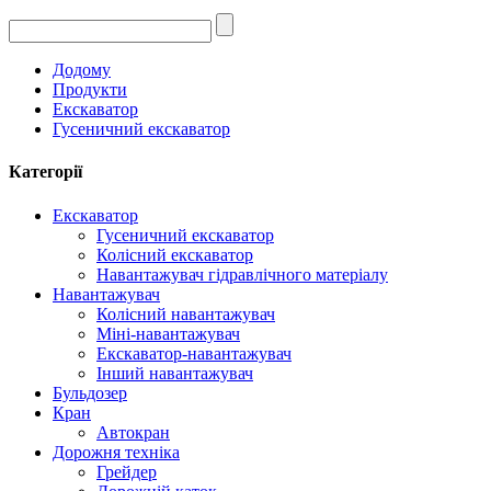
Додому
Продукти
Екскаватор
Гусеничний екскаватор
Категорії
Екскаватор
Гусеничний екскаватор
Колісний екскаватор
Навантажувач гідравлічного матеріалу
Навантажувач
Колісний навантажувач
Міні-навантажувач
Екскаватор-навантажувач
Інший навантажувач
Бульдозер
Кран
Автокран
Дорожня техніка
Грейдер