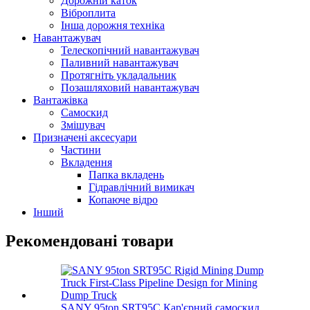
Дорожній каток
Віброплита
Інша дорожня техніка
Навантажувач
Телескопічний навантажувач
Паливний навантажувач
Протягніть укладальник
Позашляховий навантажувач
Вантажівка
Самоскид
Змішувач
Призначені аксесуари
Частини
Вкладення
Папка вкладень
Гідравлічний вимикач
Копаюче відро
Інший
Рекомендовані товари
SANY 95ton SRT95C Кар'єрний самоскид