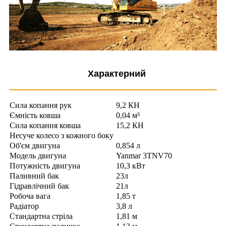
Характерний
Сила копання рук
9,2 КН
Ємність ковша
0,04 м³
Сила копання ковша
15,2 КН
Несуче колесо з кожного боку
Об'єм двигуна
0,854 л
Модель двигуна
Yanmar 3TNV70
Потужність двигуна
10,3 кВт
Паливний бак
23л
Гідравлічний бак
21л
Робоча вага
1,85 т
Радіатор
3,8 л
Стандартна стріла
1,81 м