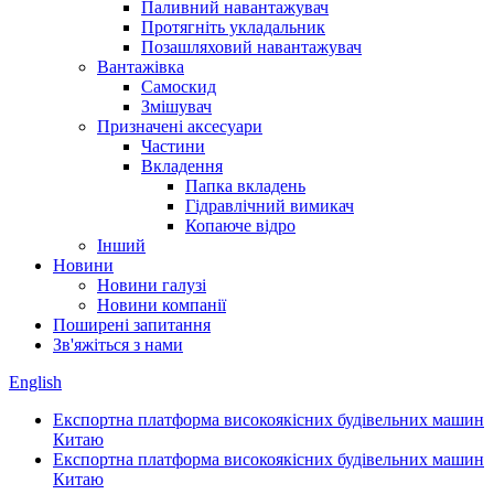
Паливний навантажувач
Протягніть укладальник
Позашляховий навантажувач
Вантажівка
Самоскид
Змішувач
Призначені аксесуари
Частини
Вкладення
Папка вкладень
Гідравлічний вимикач
Копаюче відро
Інший
Новини
Новини галузі
Новини компанії
Поширені запитання
Зв'яжіться з нами
English
Експортна платформа високоякісних будівельних машин
Китаю
Експортна платформа високоякісних будівельних машин
Китаю