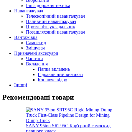
Віброплита
Інша дорожня техніка
Навантажувач
Телескопічний навантажувач
Паливний навантажувач
Протягніть укладальник
Позашляховий навантажувач
Вантажівка
Самоскид
Змішувач
Призначені аксесуари
Частини
Вкладення
Папка вкладень
Гідравлічний вимикач
Копаюче відро
Інший
Рекомендовані товари
SANY 95ton SRT95C Кар'єрний самоскид
першого класу ...