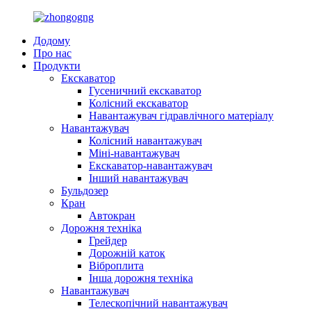
Додому
Про нас
Продукти
Екскаватор
Гусеничний екскаватор
Колісний екскаватор
Навантажувач гідравлічного матеріалу
Навантажувач
Колісний навантажувач
Міні-навантажувач
Екскаватор-навантажувач
Інший навантажувач
Бульдозер
Кран
Автокран
Дорожня техніка
Грейдер
Дорожній каток
Віброплита
Інша дорожня техніка
Навантажувач
Телескопічний навантажувач