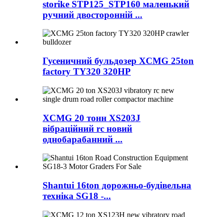
storike STP125_STP160 маленький
ручний двосторонній ...
Гусеничний бульдозер XCMG 25ton
factory TY320 320HP
XCMG 20 тонн XS203J
вібраційний rc новий
однобарабанний ...
Shantui 16ton дорожньо-будівельна
техніка SG18 -...