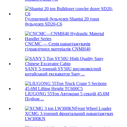
Гусеничний бульдозер Shantui 20 тонн
бульдозер SD20-C6
CNCMC — Серія навантажувачів
гідравлічних матеріалів CNMH40
SANY 5-тонний SY50U високоякісний
китайський екскаватор Sany ...
LIUGONG 55Ton Автокран 5 секцій 45.6M
Підйом ...
XCMG 3-тонний фронтальний навантажувач
LW300KN