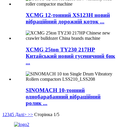
XCMG 12-тонний XS123H новий
вібраційний дорожній коток ...
XCMG 25ton TY230 217HP
Китайський новий гусеничний бик
...
SINOMACH 10-тонний
однобарабанний вібраційний
ролик ...
1
2
3
4
5
Далі>
>>
Сторінка 1/5