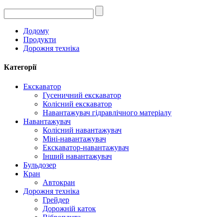
Додому
Продукти
Дорожня техніка
Категорії
Екскаватор
Гусеничний екскаватор
Колісний екскаватор
Навантажувач гідравлічного матеріалу
Навантажувач
Колісний навантажувач
Міні-навантажувач
Екскаватор-навантажувач
Інший навантажувач
Бульдозер
Кран
Автокран
Дорожня техніка
Грейдер
Дорожній каток