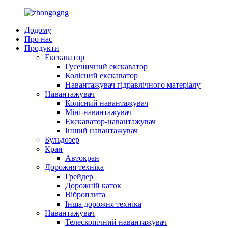
Додому
Про нас
Продукти
Екскаватор
Гусеничний екскаватор
Колісний екскаватор
Навантажувач гідравлічного матеріалу
Навантажувач
Колісний навантажувач
Міні-навантажувач
Екскаватор-навантажувач
Інший навантажувач
Бульдозер
Кран
Автокран
Дорожня техніка
Грейдер
Дорожній каток
Віброплита
Інша дорожня техніка
Навантажувач
Телескопічний навантажувач