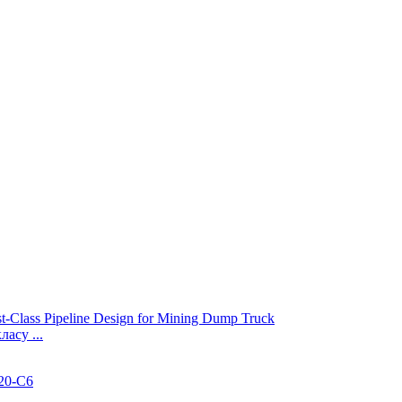
асу ...
D20-C6