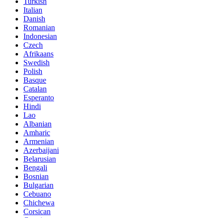
Turkish
Italian
Danish
Romanian
Indonesian
Czech
Afrikaans
Swedish
Polish
Basque
Catalan
Esperanto
Hindi
Lao
Albanian
Amharic
Armenian
Azerbaijani
Belarusian
Bengali
Bosnian
Bulgarian
Cebuano
Chichewa
Corsican