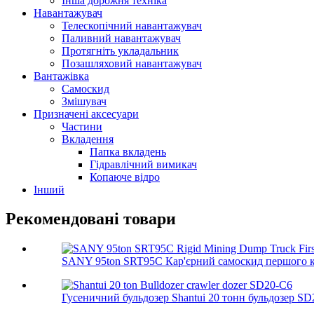
Інша дорожня техніка
Навантажувач
Телескопічний навантажувач
Паливний навантажувач
Протягніть укладальник
Позашляховий навантажувач
Вантажівка
Самоскид
Змішувач
Призначені аксесуари
Частини
Вкладення
Папка вкладень
Гідравлічний вимикач
Копаюче відро
Інший
Рекомендовані товари
SANY 95ton SRT95C Кар'єрний самоскид першого кл
Гусеничний бульдозер Shantui 20 тонн бульдозер S