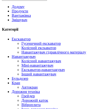
Додому
Продукти
Вантажівка
Змішувач
Категорії
Екскаватор
Гусеничний екскаватор
Колісний екскаватор
Навантажувач гідравлічного матеріалу
Навантажувач
Колісний навантажувач
Міні-навантажувач
Екскаватор-навантажувач
Інший навантажувач
Бульдозер
Кран
Автокран
Дорожня техніка
Грейдер
Дорожній каток
Віброплита