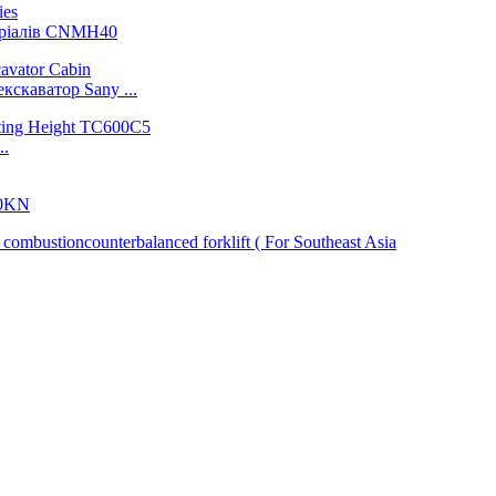
еріалів CNMH40
скаватор Sany ...
..
00KN