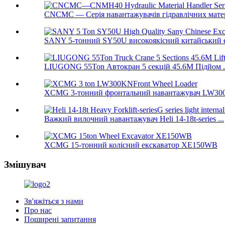
CNCMC — Серія навантажувачів гідравлічних мат
SANY 5-тонний SY50U високоякісний китайський ек
LIUGONG 55Ton Автокран 5 секцій 45.6M Підйом .
XCMG 3-тонний фронтальний навантажувач LW3
Важкий вилочний навантажувач Heli 14-18t-series ...
XCMG 15-тонний колісний екскаватор XE150WB
Змішувач
Зв'яжіться з нами
Про нас
Поширені запитання