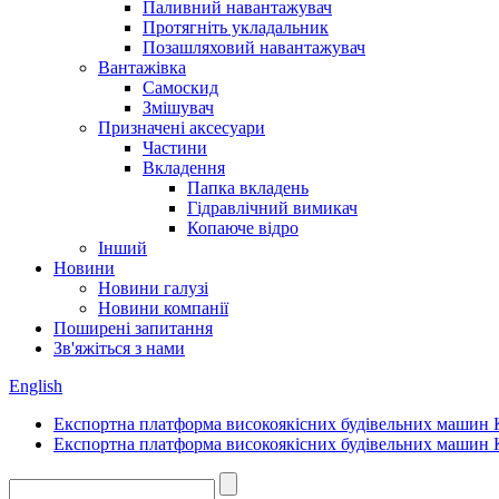
Паливний навантажувач
Протягніть укладальник
Позашляховий навантажувач
Вантажівка
Самоскид
Змішувач
Призначені аксесуари
Частини
Вкладення
Папка вкладень
Гідравлічний вимикач
Копаюче відро
Інший
Новини
Новини галузі
Новини компанії
Поширені запитання
Зв'яжіться з нами
English
Експортна платформа високоякісних будівельних машин
Експортна платформа високоякісних будівельних машин