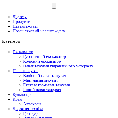
Додому
Продукти
Навантажувач
Позашляховий навантажувач
Категорії
Екскаватор
Гусеничний екскаватор
Колісний екскаватор
Навантажувач гідравлічного матеріалу
Навантажувач
Колісний навантажувач
Міні-навантажувач
Екскаватор-навантажувач
Інший навантажувач
Бульдозер
Кран
Автокран
Дорожня техніка
Грейдер