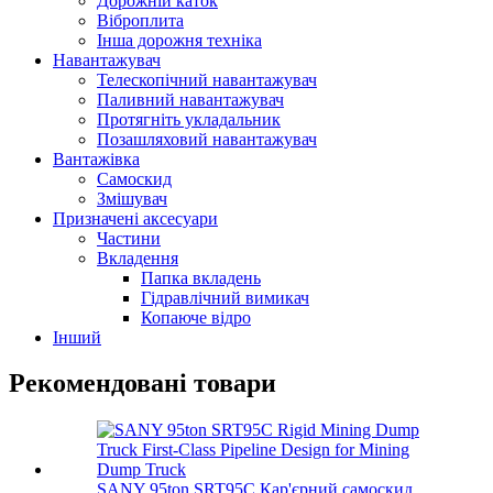
Дорожній каток
Віброплита
Інша дорожня техніка
Навантажувач
Телескопічний навантажувач
Паливний навантажувач
Протягніть укладальник
Позашляховий навантажувач
Вантажівка
Самоскид
Змішувач
Призначені аксесуари
Частини
Вкладення
Папка вкладень
Гідравлічний вимикач
Копаюче відро
Інший
Рекомендовані товари
SANY 95ton SRT95C Кар'єрний самоскид