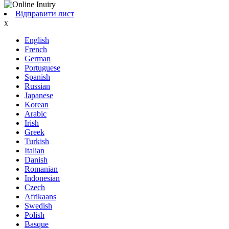
Відправити лист
x
English
French
German
Portuguese
Spanish
Russian
Japanese
Korean
Arabic
Irish
Greek
Turkish
Italian
Danish
Romanian
Indonesian
Czech
Afrikaans
Swedish
Polish
Basque