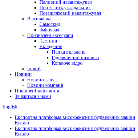
Паливний навантажувач
Протягніть укладальник
Позашляховий навантажувач
Вантажівка
Самоскид
Змішувач
Призначені аксесуари
Частини
Вкладення
Папка вкладень
Гідравлічний вимикач
Копаюче відро
Інший
Новини
Новини галузі
Новини компанії
Поширені запитання
Зв'яжіться з нами
English
Експортна платформа високоякісних будівельних машин
Китаю
Експортна платформа високоякісних будівельних машин
Китаю