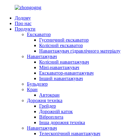
Додому
Про нас
Продукти
Екскаватор
Гусеничний екскаватор
Колісний екскаватор
Навантажувач гідравлічного матеріалу
Навантажувач
Колісний навантажувач
Міні-навантажувач
Екскаватор-навантажувач
Інший навантажувач
Бульдозер
Кран
Автокран
Дорожня техніка
Грейдер
Дорожній каток
Віброплита
Інша дорожня техніка
Навантажувач
Телескопічний навантажувач