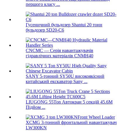
першого класу ...
Гусеничний бульдозер Shantui 20 тонн
бульдозер SD20-C6
CNCMC — Серія навантажувачів
гідравлічних матеріалів CNMH40
SANY 5-тонний SY50U високоякісний
китайський екскаватор Sany ...
LIUGONG 55Ton Автокран 5 секцій 45.6M
Підйом ...
XCMG 3-тонний фронтальний навантажувач
LW300KN