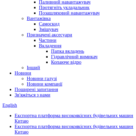
Паливний навантажувач
Протягніть укладальник
Позашляховий навантажувач
Вантажівка
Самоскид
Змішувач
Призначені аксесуари
Частини
Вкладення
Папка вкладень
Гідравлічний вимикач
Копаюче відро
Інший
Новини
Новини галузі
Новини компанії
Поширені запитання
Зв'яжіться з нами
English
Експортна платформа високоякісних будівельних машин
Китаю
Експортна платформа високоякісних будівельних машин
Китаю