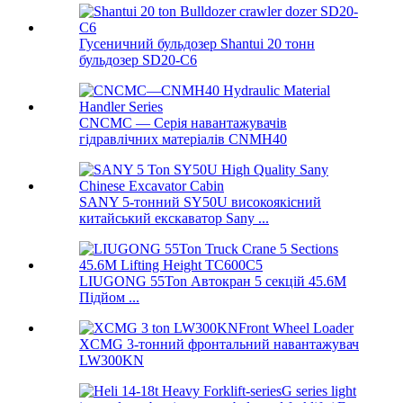
Гусеничний бульдозер Shantui 20 тонн
бульдозер SD20-C6
CNCMC — Серія навантажувачів
гідравлічних матеріалів CNMH40
SANY 5-тонний SY50U високоякісний
китайський екскаватор Sany ...
LIUGONG 55Ton Автокран 5 секцій 45.6M
Підйом ...
XCMG 3-тонний фронтальний навантажувач
LW300KN