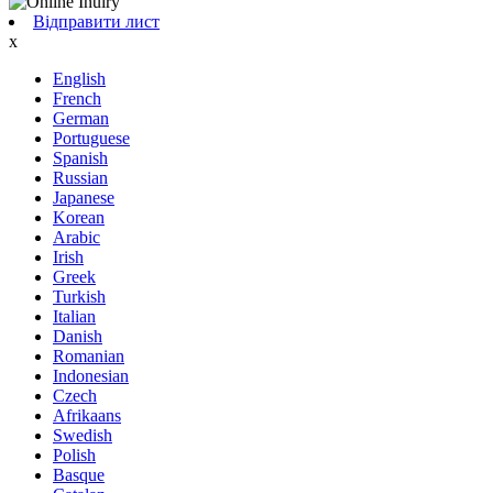
Відправити лист
x
English
French
German
Portuguese
Spanish
Russian
Japanese
Korean
Arabic
Irish
Greek
Turkish
Italian
Danish
Romanian
Indonesian
Czech
Afrikaans
Swedish
Polish
Basque