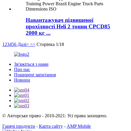
Навантажувач підвищеної
прохідності Heli 2 тонни CPCD85
2000 кг ...
1
2
3
4
5
6
Далі>
>>
Сторінка 1/18
Зв'яжіться з нами
Про нас
Поширені запитання
Новини
© Авторське право - 2010-2021: Усі права захищено.
Гарячі продукти
-
Карта сайту
-
AMP Mobile