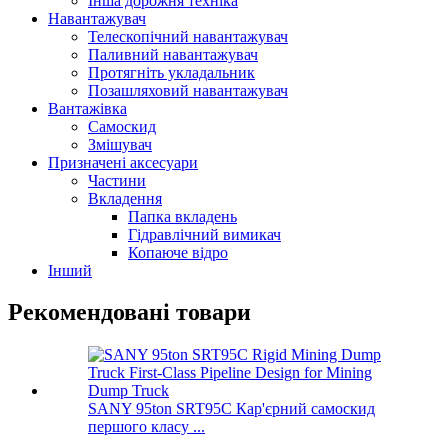
Інша дорожня техніка
Навантажувач
Телескопічний навантажувач
Паливний навантажувач
Протягніть укладальник
Позашляховий навантажувач
Вантажівка
Самоскид
Змішувач
Призначені аксесуари
Частини
Вкладення
Папка вкладень
Гідравлічний вимикач
Копаюче відро
Інший
Рекомендовані товари
SANY 95ton SRT95C Кар'єрний самоскид
першого класу ...