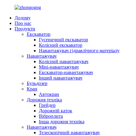
Додому
Про нас
Продукти
Екскаватор
Гусеничний екскаватор
Колісний екскаватор
Навантажувач гідравлічного матеріалу
Навантажувач
Колісний навантажувач
Міні-навантажувач
Екскаватор-навантажувач
Інший навантажувач
Бульдозер
Кран
Автокран
Дорожня техніка
Грейдер
Дорожній каток
Віброплита
Інша дорожня техніка
Навантажувач
Телескопічний навантажувач