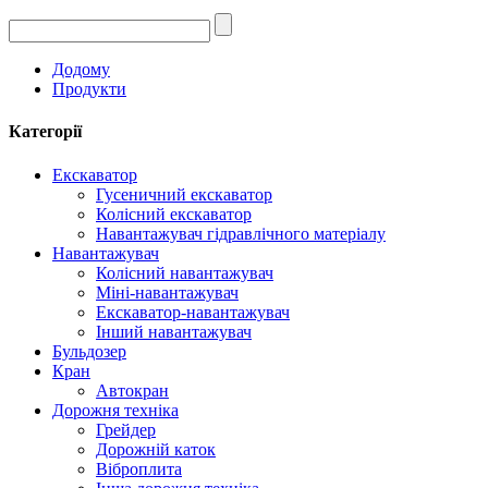
Додому
Продукти
Категорії
Екскаватор
Гусеничний екскаватор
Колісний екскаватор
Навантажувач гідравлічного матеріалу
Навантажувач
Колісний навантажувач
Міні-навантажувач
Екскаватор-навантажувач
Інший навантажувач
Бульдозер
Кран
Автокран
Дорожня техніка
Грейдер
Дорожній каток
Віброплита